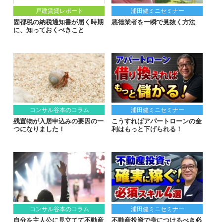
戸建賃貸レポート
浦田健ミニセミナー
固都税の納税通知書が届く時期
悪徳業者を一瞬で見抜く方法
に、知っておくべきこと
コンサル谷本のコラム
浦田健ミニセミナー
残置物が入居申込みの要因の一
こうすればアパートローンの金
つになりました！
利はもっと下げられる！
コンサル谷本のコラム
浦田健ミニセミナー
自分を主人公に見立てて不動産
不動産投資で身につけるべき必