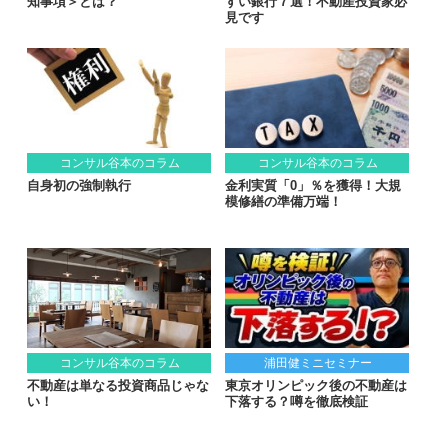
知事項＞とは？
すい銀行７選！不動産投資家必
見です
コンサル谷本のコラム
コンサル谷本のコラム
自身初の強制執行
金利実質「0」％を獲得！大規
模修繕の準備万端！
コンサル谷本のコラム
浦田健ミニセミナー
不動産は単なる投資商品じゃな
東京オリンピック後の不動産は
い！
下落する？噂を徹底検証