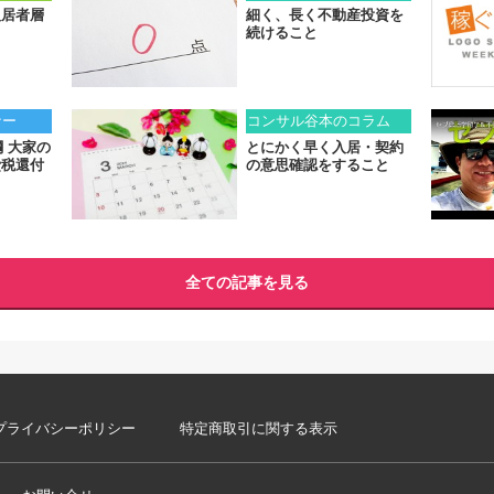
入居者層
細く、長く不動産投資を
続けること
ナー
コンサル谷本のコラム
綱 大家の
とにかく早く入居・契約
費税還付
の意思確認をすること
全ての記事を見る
プライバシーポリシー
特定商取引に関する表示