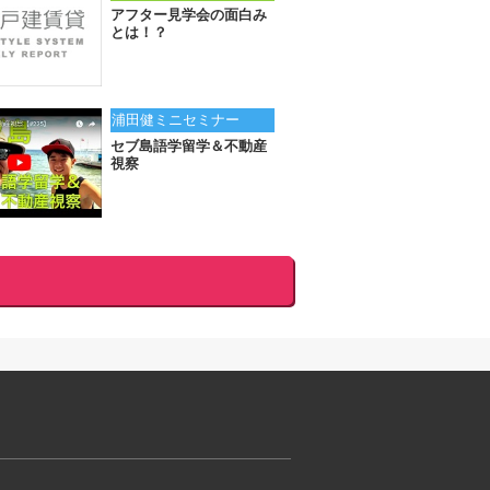
アフター見学会の面白み
とは！？
浦田健ミニセミナー
セブ島語学留学＆不動産
視察