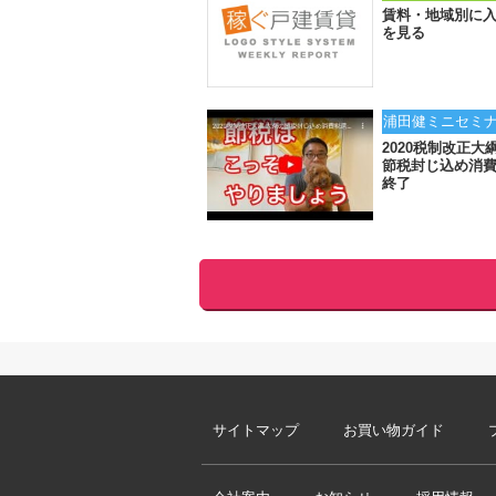
賃料・地域別に
を見る
浦田健ミニセミ
2020税制改正大
節税封じ込め消
終了
サイトマップ
お買い物ガイド