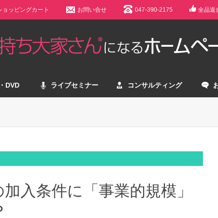
ショッピングカート
お問い合せ
047-390-2175
全品返
・DVD
ライブセミナー
コンサルティング
の加入条件に「事業的規模」
？