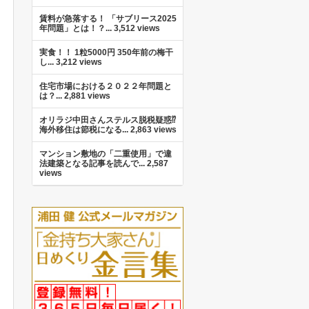
賃料が急落する！ 「サブリース2025
年問題」とは！？...
3,512 views
実食！！ 1粒5000円 350年前の梅干
し...
3,212 views
住宅市場における２０２２年問題と
は？...
2,881 views
オリラジ中田さんステルス脱税疑惑⁉︎
海外移住は節税になる...
2,863 views
マンション敷地の「二重使用」で違
法建築となる記事を読んで...
2,587
views