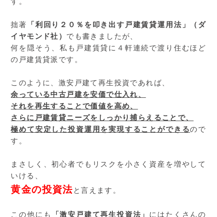
す。
拙著
「利回り２０％を叩き出す戸建賃貸運用法」（ダ
イヤモンド社）
でも書きましたが、
何を隠そう、私も戸建賃貸に４軒連続で渡り住むほど
の戸建賃貸派です。
このように、激安戸建て再生投資であれば、
余っている中古戸建を安価で仕入れ、
それを再生することで価値を高め、
さらに戸建賃貸ニーズをしっかり捕らえることで、
極めて安定した投資運用を実現することができる
ので
す。
まさしく、初心者でもリスクを小さく資産を増やして
いける、
黄金の投資法
と言えます。
この他にも
「激安戸建て再生投資法」
にはたくさんの