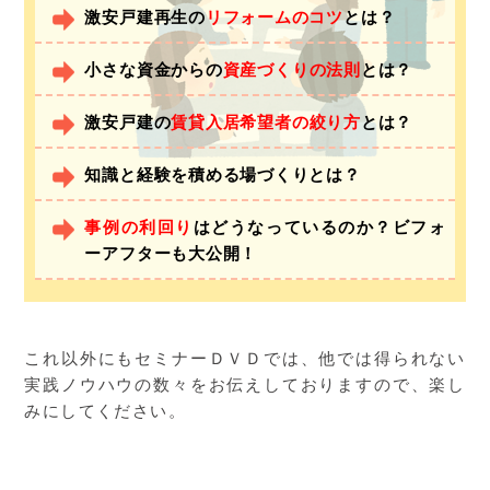
激安戸建再生の
リフォームのコツ
とは？
小さな資金からの
資産づくりの法則
とは？
激安戸建の
賃貸入居希望者の絞り方
とは？
知識と経験を積める場づくりとは？
事例の利回り
はどうなっているのか？ビフォ
ーアフターも大公開！
これ以外にもセミナーＤＶＤでは、他では得られない
実践ノウハウの数々をお伝えしておりますので、楽し
みにしてください。