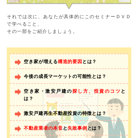
それでは次に、あなたが具体的にこのセミナーＤＶＤ
で学べること、
その一部をご紹介しましょう。
空き家が増える
構造的要因
とは？
今後の成長マーケットの可能性とは？
空き家・激安戸建の
探し方、投資のコツ
と
は？
激安戸建再生不動産投資の特徴とは？
不動産業者の本音
と
失敗事例
とは？