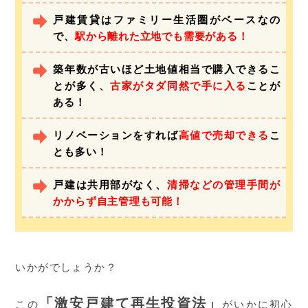
戸建賃貸はファミリー生活圏がベースなの
で、
駅から離れた立地でも需要がある！
築年数が古いほど土地値相当で購入できるこ
とが多く、
古家がタダ同然で手に入る
ことが
ある！
リノベーションをすれば
高値で売却できる
こ
とも多い！
戸建は共用部がなく、
清掃などの管理手間が
かからず自主管理も可能！
いかがでしょうか？
「激安戸建て再生投資法」
この
がいかに初心