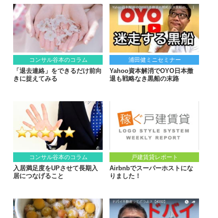
コンサル谷本のコラム
浦田健ミニセミナー
「退去連絡」をできるだけ前向
Yahoo資本解消でOYO日本撤
きに捉えてみる
退も戦略なき黒船の末路
コンサル谷本のコラム
戸建賃貸レポート
入居満足度をUPさせて長期入
Airbnbでスーパーホストにな
居につなげること
りました！