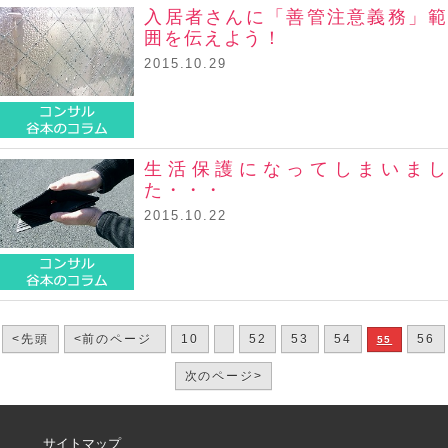
入居者さんに「善管注意義務」範
囲を伝えよう！
2015.10.29
コンサル谷本のコラム
生活保護になってしまいまし
た・・・
2015.10.22
コンサル谷本のコラム
<先頭
<前のページ
10
52
53
54
56
55
次のページ>
サイトマップ