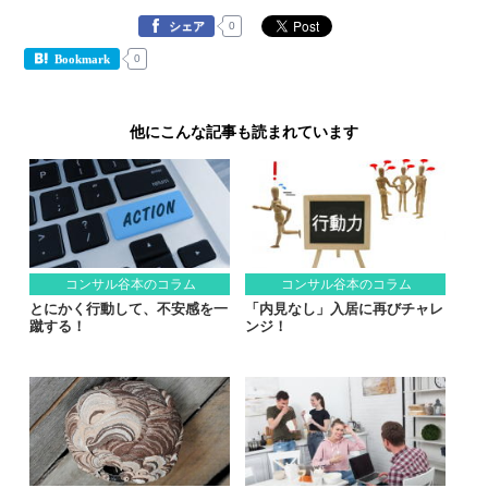
0
シェア
0
Bookmark
他にこんな記事も読まれています
コンサル谷本のコラム
コンサル谷本のコラム
とにかく行動して、不安感を一
「内見なし」入居に再びチャレ
蹴する！
ンジ！