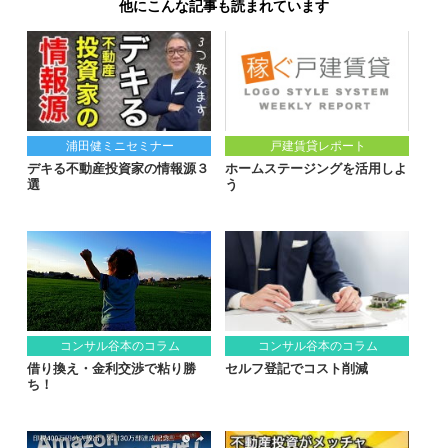
他にこんな記事も読まれています
浦田健ミニセミナー
戸建賃貸レポート
デキる不動産投資家の情報源３
ホームステージングを活用しよ
選
う
コンサル谷本のコラム
コンサル谷本のコラム
借り換え・金利交渉で粘り勝
セルフ登記でコスト削減
ち！