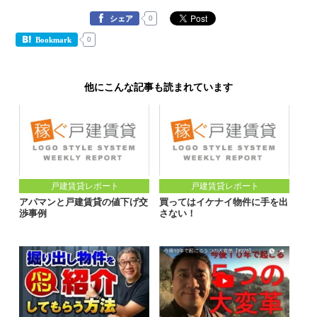
0
シェア
0
Bookmark
他にこんな記事も読まれています
戸建賃貸レポート
戸建賃貸レポート
アパマンと戸建賃貸の値下げ交
買ってはイケナイ物件に手を出
渉事例
さない！