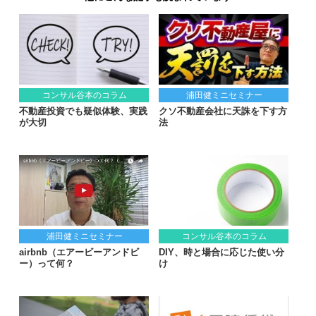
コンサル谷本のコラム
浦田健ミニセミナー
不動産投資でも疑似体験、実践
クソ不動産会社に天誅を下す方
が大切
法
浦田健ミニセミナー
コンサル谷本のコラム
airbnb（エアービーアンドビ
DIY、時と場合に応じた使い分
ー）って何？
け