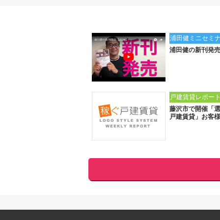
浦田健ミニセミ
浦田健の新刊発
戸建賃貸レポー
藤沢市で開催「
戸建賃貸」お客