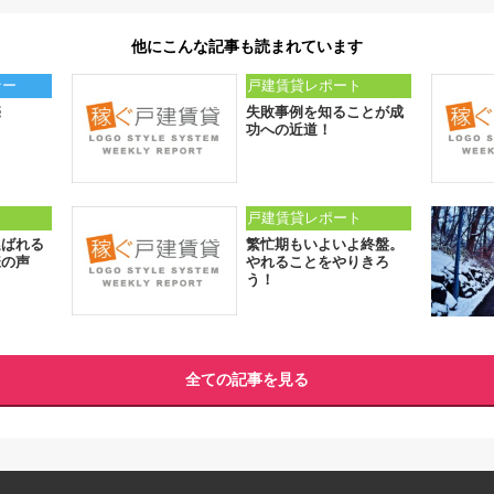
他にこんな記事も読まれています
ナー
戸建賃貸レポート
売
失敗事例を知ることが成
功への近道！
ト
戸建賃貸レポート
選ばれる
繁忙期もいよいよ終盤。
様の声
やれることをやりきろ
う！
全ての記事を見る