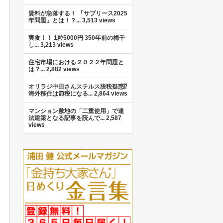
賃料が急落する！ 「サブリース2025
年問題」とは！？...
3,513 views
実食！！ 1粒5000円 350年前の梅干
し...
3,213 views
住宅市場における２０２２年問題と
は？...
2,882 views
オリラジ中田さんステルス脱税疑惑⁉︎
海外移住は節税になる...
2,864 views
マンション敷地の「二重使用」で違
法建築となる記事を読んで...
2,587
views