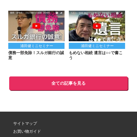
浦田健ミニセミナー
浦田健ミニセミナー
債務一部免除！スルガ銀行の誠
もめない相続 遺言は○○で書こ
意
う
全ての記事を見る
サイトマップ
お買い物ガイド