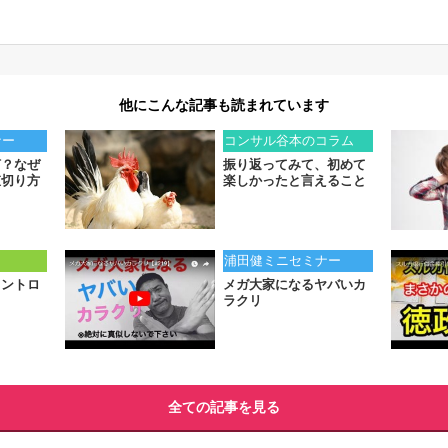
他にこんな記事も読まれています
ナー
コンサル谷本のコラム
何？なぜ
振り返ってみて、初めて
値切り方
楽しかったと言えること
ト
浦田健ミニセミナー
コントロ
メガ大家になるヤバいカ
ラクリ
全ての記事を見る