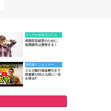
コンサル谷本のコラム
長期安定経営のために、
短期損失は覚悟する！
浦田健ミニセミナー
スルガ銀行借金棒引きで
投資家1200人九死に一生
を得る⁉︎