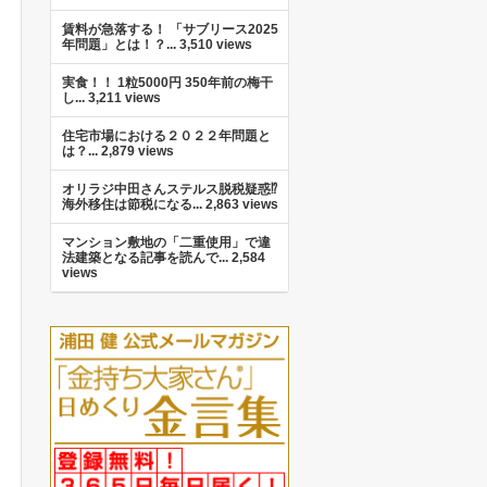
賃料が急落する！ 「サブリース2025
年問題」とは！？...
3,510 views
実食！！ 1粒5000円 350年前の梅干
し...
3,211 views
住宅市場における２０２２年問題と
は？...
2,879 views
オリラジ中田さんステルス脱税疑惑⁉︎
海外移住は節税になる...
2,863 views
マンション敷地の「二重使用」で違
法建築となる記事を読んで...
2,584
views