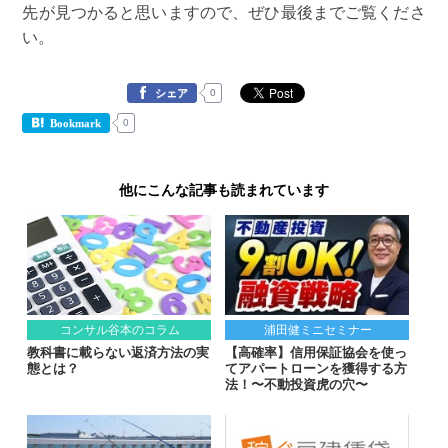
先が見つかると思いますので、ぜひ最後までご覧くださ
い。
0
シェア
0
Bookmark
他にこんな記事も読まれています
コンサル谷本のコラム
浦田健ミニセミナー
教科書に載らない返済方法の実
【高確率】信用保証協会を使っ
態とは？
てアパートローンを獲得する方
法！〜不動投資虎の穴〜