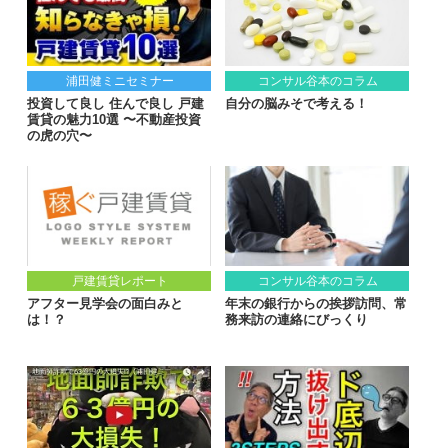
浦田健ミニセミナー
コンサル谷本のコラム
投資して良し 住んで良し 戸建
自分の脳みそで考える！
賃貸の魅力10選 〜不動産投資
の虎の穴〜
戸建賃貸レポート
コンサル谷本のコラム
アフター見学会の面白みと
年末の銀行からの挨拶訪問、常
は！？
務来訪の連絡にびっくり