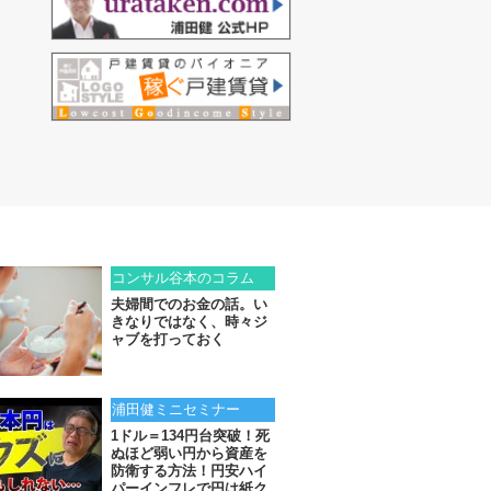
コンサル谷本のコラム
夫婦間でのお金の話。い
きなりではなく、時々ジ
ャブを打っておく
浦田健ミニセミナー
1ドル＝134円台突破！死
ぬほど弱い円から資産を
防衛する方法！円安ハイ
パーインフレで円は紙ク