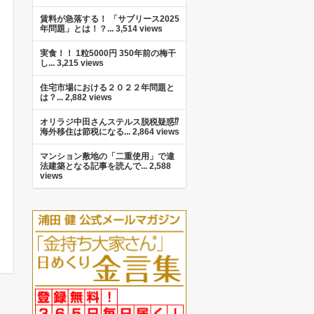
賃料が急落する！ 「サブリース2025
年問題」とは！？...
3,514 views
実食！！ 1粒5000円 350年前の梅干
し...
3,215 views
住宅市場における２０２２年問題と
は？...
2,882 views
オリラジ中田さんステルス脱税疑惑⁉︎
海外移住は節税になる...
2,864 views
マンション敷地の「二重使用」で違
法建築となる記事を読んで...
2,588
views