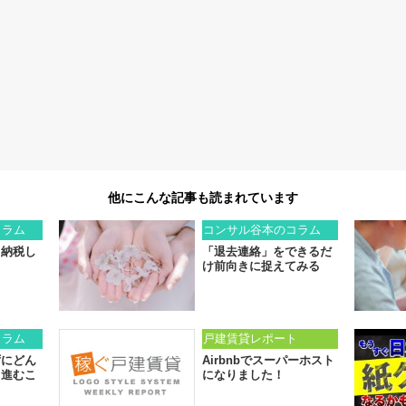
他にこんな記事も読まれています
コラム
コンサル谷本のコラム
て納税し
「退去連絡」をできるだ
け前向きに捉えてみる
コラム
戸建賃貸レポート
ずにどん
Airbnbでスーパーホスト
き進むこ
になりました！