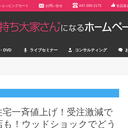
ショッピングカート
お問い合せ
047-390-2175
全品返
・DVD
ライブセミナー
コンサルティング
住宅一斉値上げ！受注激減で
店も！ウッドショックでどう