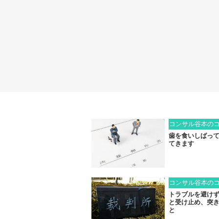
コンサル谷本の
歯を食いしばっ
てきます
コンサル谷本の
トラブルを避け
と受け止め、突
と