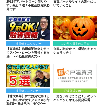
2022年アパートローン借りや
賃貸ポータルサイトの進化につ
すい銀行７選！不動産投資家必
いていくこと
見です
浦田健ミニセミナー
コンサル谷本のコラム
【高確率】信用保証協会を使っ
公庫の融資金で、瞬間的キャッ
てアパートローンを獲得する方
シュリッチ！
法！〜不動投資虎の穴〜
浦田健ミニセミナー
戸建賃貸レポート
【株大暴落】株式投資で負ける
「危ない街はここだ！」のラン
人、初心者が犯すダメダメな行
キングから考える賃貸経営
動5選〜日経平均、NYダウ〜