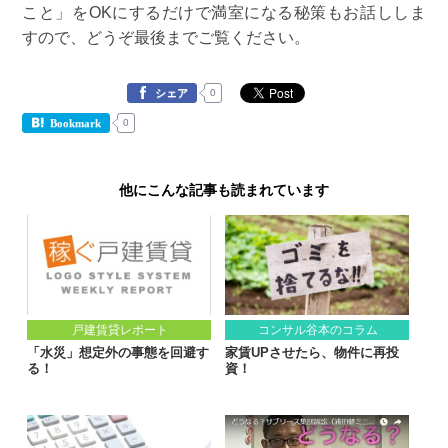
こと」をOKにするだけで満室になる秘策もお話ししま
すので、どうぞ最後までご覧ください。
0
シェア
0
Bookmark
他にこんな記事も読まれています
戸建賃貸レポート
コンサル谷本のコラム
「水災」想定外の事態を回避す
家賃UPさせたら、物件に再投
る！
資！