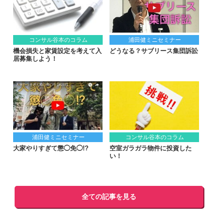
コンサル谷本のコラム
浦田健ミニセミナー
機会損失と家賃設定を考えて入
どうなる？サブリース集団訴訟
居募集しよう！
浦田健ミニセミナー
コンサル谷本のコラム
大家やりすぎて懲◯免◯!?
空室ガラガラ物件に投資した
い！
全ての記事を見る