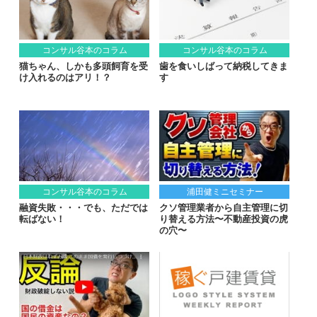
コンサル谷本のコラム
コンサル谷本のコラム
猫ちゃん、しかも多頭飼育を受
歯を食いしばって納税してきま
け入れるのはアリ！？
す
コンサル谷本のコラム
浦田健ミニセミナー
融資失敗・・・でも、ただでは
クソ管理業者から自主管理に切
転ばない！
り替える方法〜不動産投資の虎
の穴〜