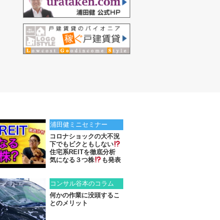
浦田健ミニセミナー
コロナショックの大不況
下でもビクともしない
住宅系REITを徹底分析
気になる３つ株
も発表
コンサル谷本のコラム
何かの作業に没頭するこ
とのメリット