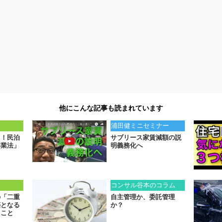
他にこんな記事も読まれています
ト
浦田健ミニセミナー
ト！民泊
サブリース家賃減額の説
事業法」
明義務化へ
ト
コンサル谷本のコラム
の「二重
自主管理か、委託管理
築となる
か？
うこと