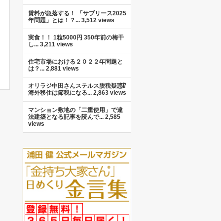
賃料が急落する！ 「サブリース2025
年問題」とは！？...
3,512 views
実食！！ 1粒5000円 350年前の梅干
し...
3,211 views
住宅市場における２０２２年問題と
は？...
2,881 views
オリラジ中田さんステルス脱税疑惑⁉︎
海外移住は節税になる...
2,863 views
マンション敷地の「二重使用」で違
法建築となる記事を読んで...
2,585
views