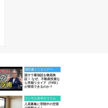
浦田健ミニセミナー
脱サラ最強説を徹底検
証！ なぜ、不動産投資な
ら早期リタイア（FIRE）
が実現できるのか？
コンサル谷本のコラム
入居募集に苦戦中の空室
で作戦タイム