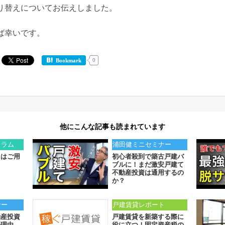
り替えについてお伝えしました。
ば幸いです。
0
Bookmark
他にこんな記事も読まれています
コラム
浦田健ミニセミナー
にはご用
初心者殺到で築古戸建バ
ブルに！まだ激安戸建て
不動産投資は通用するの
か？
ナー
戸建賃貸レポート
動産投資
戸建賃貸を新築する際に
の理由
役に立つ！固定資産税の