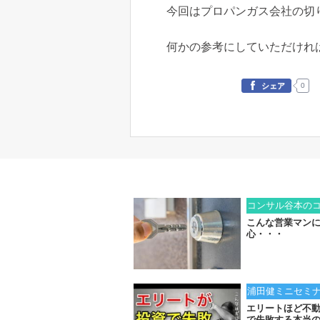
今回はプロパンガス会社の切
何かの参考にしていただけれ
0
シェア
コンサル谷本の
こんな営業マン
心・・・
浦田健ミニセミ
エリートほど不
で失敗する本当