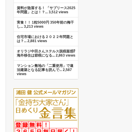
賃料が急落する！ 「サブリース2025
年問題」とは！？...
3,512 views
実食！！ 1粒5000円 350年前の梅干
し...
3,213 views
住宅市場における２０２２年問題と
は？...
2,881 views
オリラジ中田さんステルス脱税疑惑⁉︎
海外移住は節税になる...
2,863 views
マンション敷地の「二重使用」で違
法建築となる記事を読んで...
2,587
views