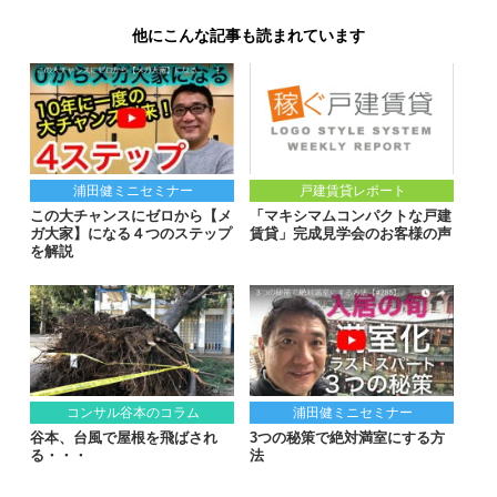
他にこんな記事も読まれています
浦田健ミニセミナー
戸建賃貸レポート
この大チャンスにゼロから【メ
「マキシマムコンパクトな戸建
ガ大家】になる４つのステップ
賃貸」完成見学会のお客様の声
を解説
コンサル谷本のコラム
浦田健ミニセミナー
谷本、台風で屋根を飛ばされ
3つの秘策で絶対満室にする方
る・・・
法