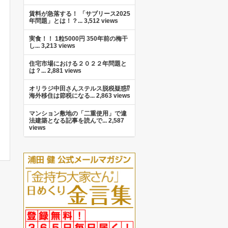
賃料が急落する！ 「サブリース2025
年問題」とは！？...
3,512 views
実食！！ 1粒5000円 350年前の梅干
し...
3,213 views
住宅市場における２０２２年問題と
は？...
2,881 views
オリラジ中田さんステルス脱税疑惑⁉︎
海外移住は節税になる...
2,863 views
マンション敷地の「二重使用」で違
法建築となる記事を読んで...
2,587
views