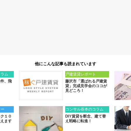
他にこんな記事も読まれています
コラム
戸建賃貸レポート
一件、飛
藤沢市「選ばれる戸建賃
。
貸」完成見学会のココが
見どころ！
ナー
コンサル谷本のコラム
スク１０
DIY賃貸を断念、建て替
教えます
え戦略に転進！