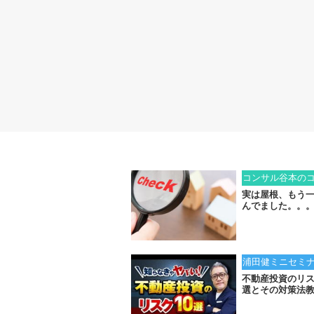
コンサル谷本の
実は屋根、もう
んでました。。
浦田健ミニセミ
不動産投資のリ
選とその対策法