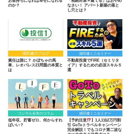
お金持ちになれば幸せになれる
「相続対策＝建てる」はおやめ
のか？
なさい！ アパート新築の落と
し穴とは？
浦田健のブログ
浦田健ミニセミナー
責任は誰に？ かぼちゃの馬
不動産投資でFIRE（セミリタ
車、レオパレス21問題の本質と
イア）するための必須スキル５
は
選
コンサル谷本のコラム
浦田健ミニセミナー
低年収、貯蓄ゼロ、何からすれ
【予約注意
】1人1泊2万円割
ばいい？
引 GoToトラベルキャンペーン
完全解説！でもコロナ第二波な