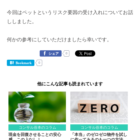
今回はペットというリスク要因の受け入れについてお話
ししました。
何かの参考にしていただけましたら幸いです。
0
シェア
0
Bookmark
他にこんな記事も読まれています
コンサル谷本のコラム
コンサル谷本のコラム
現金を回復させることの安心
「本当」のゼロゼロ物件を試し
感、この上なし！
に作ってみるのも一つの方法