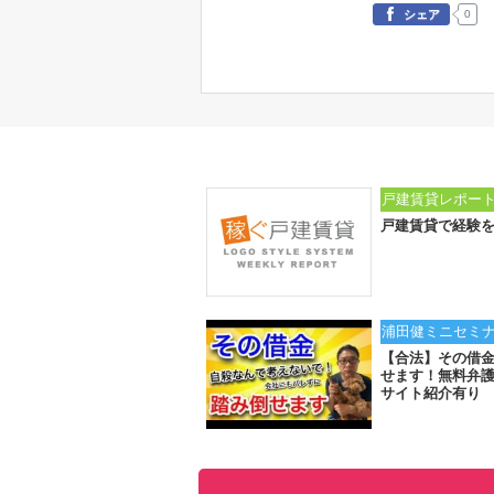
0
シェア
戸建賃貸レポー
戸建賃貸で経験
浦田健ミニセミ
【合法】その借
せます！無料弁
サイト紹介有り