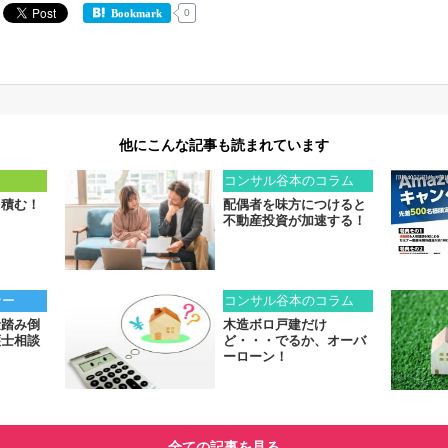
0
Bookmark
他にこんな記事も読まれています
ト
コンサル谷本のコラム
を積む！
配偶者を味方につけると
不動産投資が加速する！
ナー
コンサル谷本のコラム
金踏み倒
木造ボロ戸建だけ
護士相談
ど・・・でるか、オーバ
ーローン！
全ての記事を見る