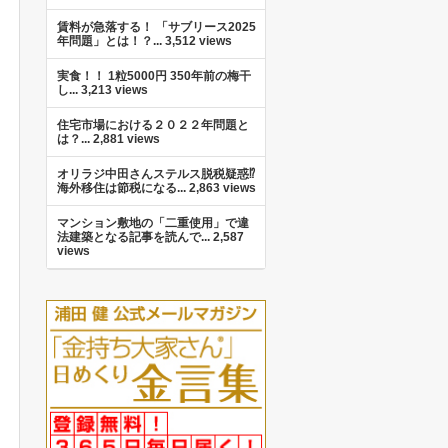
賃料が急落する！ 「サブリース2025
年問題」とは！？...
3,512 views
実食！！ 1粒5000円 350年前の梅干
し...
3,213 views
住宅市場における２０２２年問題と
は？...
2,881 views
オリラジ中田さんステルス脱税疑惑⁉︎
海外移住は節税になる...
2,863 views
マンション敷地の「二重使用」で違
法建築となる記事を読んで...
2,587
views