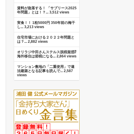
賃料が急落する！ 「サブリース2025
年問題」とは！？...
3,512 views
実食！！ 1粒5000円 350年前の梅干
し...
3,213 views
住宅市場における２０２２年問題と
は？...
2,882 views
オリラジ中田さんステルス脱税疑惑⁉︎
海外移住は節税になる...
2,864 views
マンション敷地の「二重使用」で違
法建築となる記事を読んで...
2,587
views