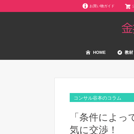
お買い物ガイド
HOME
教材
コンサル谷本のコラム
「条件によっ
気に交渉！