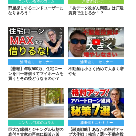
コンサル谷本のコラム
戸建賃貸レポート
部屋探しするエンドユーザーに
「杭データ改ざん問題」は戸建
なりきろう！
賃貸で生じるか！？
浦田健ミニセミナー
浦田健ミニセミナー
【悲報】年収500万、住宅ロー
不動産は小さく始めて大きく増
ンを目一杯借りてマイホームを
やせ
買うとその後どうなるのか？
コンサル谷本のコラム
浦田健ミニセミナー
巨大な縁側とジャングル状態の
【融資戦略】あなたの格付アッ
庭付き古家の再生に四苦八苦
プ大作戦！秘策７選〜不動産投