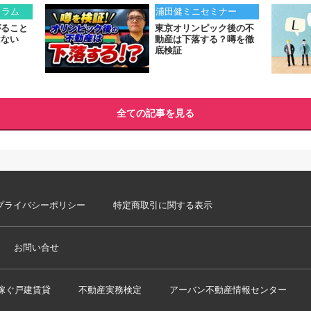
コラム
浦田健ミニセミナー
がること
東京オリンピック後の不
はない
動産は下落する？噂を徹
底検証
全ての記事を見る
プライバシーポリシー
特定商取引に関する表示
お問い合せ
稼ぐ戸建賃貸
不動産実務検定
アーバン不動産情報センター