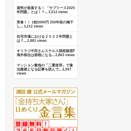
賃料が急落する！ 「サブリース2025
年問題」とは！？...
3,512 views
実食！！ 1粒5000円 350年前の梅干
し...
3,212 views
住宅市場における２０２２年問題と
は？...
2,881 views
オリラジ中田さんステルス脱税疑惑⁉︎
海外移住は節税になる...
2,863 views
マンション敷地の「二重使用」で違
法建築となる記事を読んで...
2,587
views