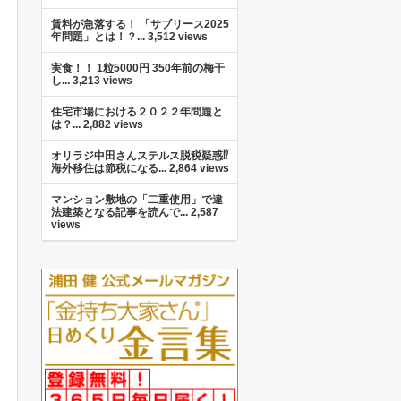
賃料が急落する！ 「サブリース2025
年問題」とは！？...
3,512 views
実食！！ 1粒5000円 350年前の梅干
し...
3,213 views
住宅市場における２０２２年問題と
は？...
2,882 views
オリラジ中田さんステルス脱税疑惑⁉︎
海外移住は節税になる...
2,864 views
マンション敷地の「二重使用」で違
法建築となる記事を読んで...
2,587
views