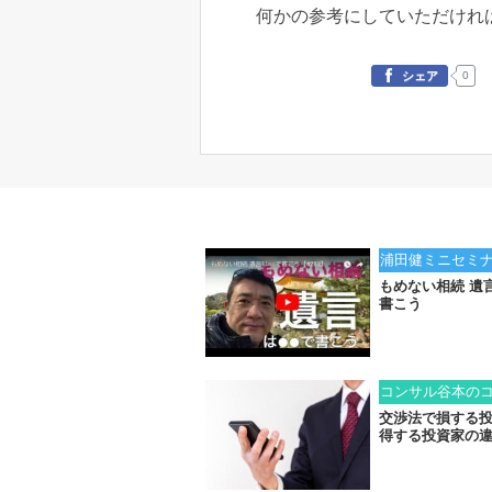
何かの参考にしていただけれ
0
シェア
浦田健ミニセミ
もめない相続 遺
書こう
コンサル谷本の
交渉法で損する
得する投資家の