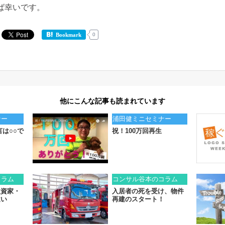
ば幸いです。
0
Bookmark
他にこんな記事も読まれています
ナー
浦田健ミニセミナー
言は○○で
祝！100万回再生
コラム
コンサル谷本のコラム
投資家・
入居者の死を受け、物件
違い
再建のスタート！