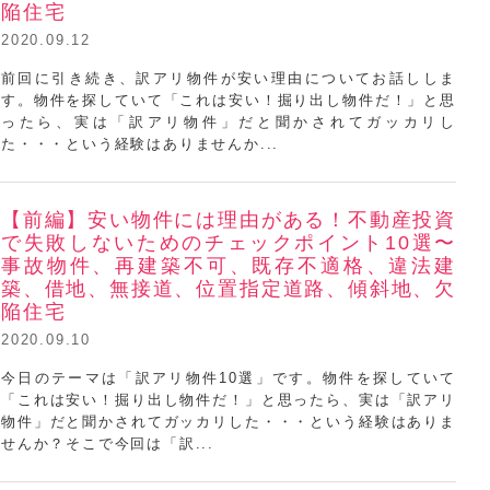
陥住宅
2020.09.12
浦田健ミニセミナー
前回に引き続き、訳アリ物件が安い理由についてお話ししま
す。物件を探していて「これは安い！掘り出し物件だ！」と思
ったら、実は「訳アリ物件」だと聞かされてガッカリし
た・・・という経験はありませんか...
【前編】安い物件には理由がある！不動産投資
で失敗しないためのチェックポイント10選〜
事故物件、再建築不可、既存不適格、違法建
築、借地、無接道、位置指定道路、傾斜地、欠
陥住宅
2020.09.10
浦田健ミニセミナー
今日のテーマは「訳アリ物件10選」です。物件を探していて
「これは安い！掘り出し物件だ！」と思ったら、実は「訳アリ
物件」だと聞かされてガッカリした・・・という経験はありま
せんか？そこで今回は「訳...