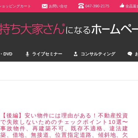
ショッピングカート
お問い合せ
047-390-2175
全品返
・DVD
ライブセミナー
コンサルティング
【後編】安い物件には理由がある！不動産投資
で失敗しないためのチェックポイント10選〜
事故物件、再建築不可、既存不適格、違法建
築、借地、無接道、位置指定道路、傾斜地、欠