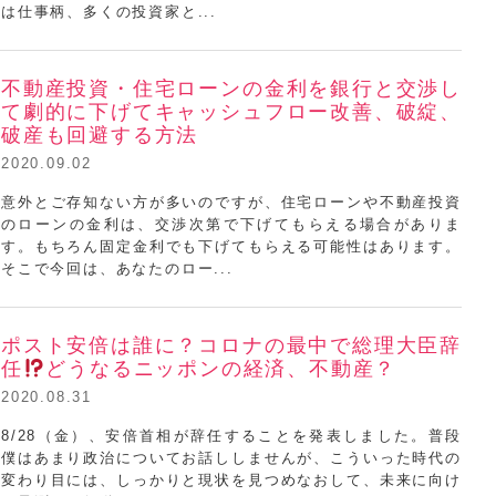
は仕事柄、多くの投資家と...
不動産投資・住宅ローンの金利を銀行と交渉し
て劇的に下げてキャッシュフロー改善、破綻、
破産も回避する方法
2020.09.02
意外とご存知ない方が多いのですが、住宅ローンや不動産投資
のローンの金利は、交渉次第で下げてもらえる場合がありま
浦田健ミニセミナー
す。もちろん固定金利でも下げてもらえる可能性はあります。
そこで今回は、あなたのロー...
ポスト安倍は誰に？コロナの最中で総理大臣辞
任
どうなるニッポンの経済、不動産？
2020.08.31
8/28（金）、安倍首相が辞任することを発表しました。普段
僕はあまり政治についてお話ししませんが、こういった時代の
変わり目には、しっかりと現状を見つめなおして、未来に向け