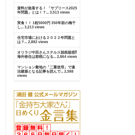
賃料が急落する！ 「サブリース2025
年問題」とは！？...
3,513 views
実食！！ 1粒5000円 350年前の梅干
し...
3,213 views
住宅市場における２０２２年問題と
は？...
2,882 views
オリラジ中田さんステルス脱税疑惑⁉︎
海外移住は節税になる...
2,864 views
マンション敷地の「二重使用」で違
法建築となる記事を読んで...
2,588
views