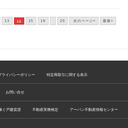
13
15
16
20
次のページ>
最後>
14
プライバシーポリシー
特定商取引に関する表示
お問い合せ
稼ぐ戸建賃貸
不動産実務検定
アーバン不動産情報センター