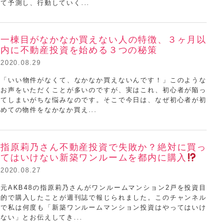
浦田健ミニセミナー
て予測し、行動していく...
一棟目がなかなか買えない人の特徴、３ヶ月以
内に不動産投資を始める３つの秘策
2020.08.29
「いい物件がなくて、なかなか買えないんです！」このような
お声をいただくことが多いのですが、実はこれ、初心者が陥っ
てしまいがちな悩みなのです。そこで今日は、なぜ初心者が初
浦田健ミニセミナー
めての物件をなかなか買え...
指原莉乃さん不動産投資で失敗か？絶対に買っ
てはいけない新築ワンルームを都内に購入
2020.08.27
元AKB48の指原莉乃さんがワンルームマンション2戸を投資目
的で購入したことが週刊誌で報じられました。このチャンネル
で私は何度も「新築ワンルームマンション投資はやってはいけ
浦田健ミニセミナー
ない」とお伝えしてき...