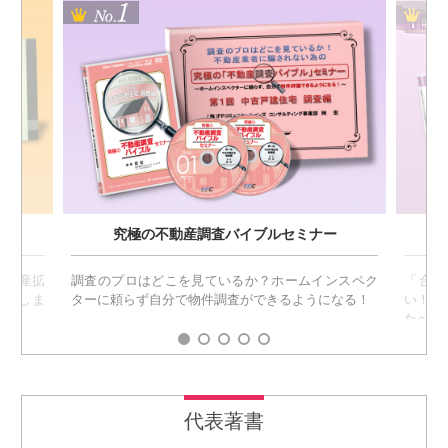
ランキング1位
究極の不動産調査バイブルセミナー
！資産拡
調査のプロはどこを見ているか？ホームインスペク
「合法
伝えしま
ターに頼らず自分で物件調査ができるようになる！
い！」
たへ！
代表著書