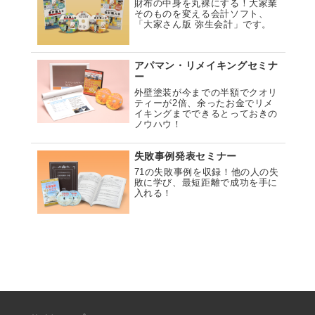
財布の中身を丸裸にする！大家業
そのものを変える会計ソフト、
「大家さん版 弥生会計」です。
アパマン・リメイキングセミナ
ー
外壁塗装が今までの半額でクオリ
ティーが2倍、余ったお金でリメ
イキングまでできるとっておきの
ノウハウ！
失敗事例発表セミナー
71の失敗事例を収録！他の人の失
敗に学び、最短距離で成功を手に
入れる！