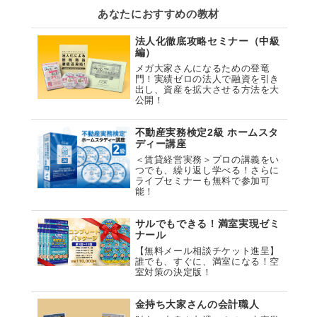
あなたにおすすめの教材
法人化徹底攻略セミナー（中級
編）
メガ大家さんになるための登竜
門！実績ゼロの法人で融資を引き
出し、資産を拡大させる方法を大
公開！
不動産実務検定2級 ホームスタ
ディー講座
＜賃貸経営実務＞プロの講義をい
つでも、繰り返し学べる！さらに
ライブセミナーも無料で参加可
能！
サルでもできる！満室実現ゼミ
ナール
【無料メール相談チケット進呈】
誰でも、すぐに、満室になる！空
室対策の決定版！
金持ち大家さんの会計職人