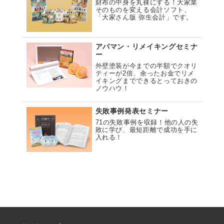
財布の中身を丸裸にする！大家業
そのものを変える会計ソフト、
「大家さん版 弥生会計」です。
アパマン・リメイキングセミナ
ー
外壁塗装が今までの半額でクオリ
ティーが2倍、余ったお金でリメ
イキングまでできるとっておきの
ノウハウ！
失敗事例発表セミナー
71の失敗事例を収録！他の人の失
敗に学び、最短距離で成功を手に
入れる！