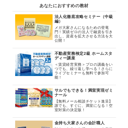
あなたにおすすめの教材
法人化徹底攻略セミナー（中級
編）
メガ大家さんになるための登竜
門！実績ゼロの法人で融資を引き
出し、資産を拡大させる方法を大
公開！
不動産実務検定2級 ホームスタ
ディー講座
＜賃貸経営実務＞プロの講義をい
つでも、繰り返し学べる！さらに
ライブセミナーも無料で参加可
能！
サルでもできる！満室実現ゼミ
ナール
【無料メール相談チケット進呈】
誰でも、すぐに、満室になる！空
室対策の決定版！
金持ち大家さんの会計職人